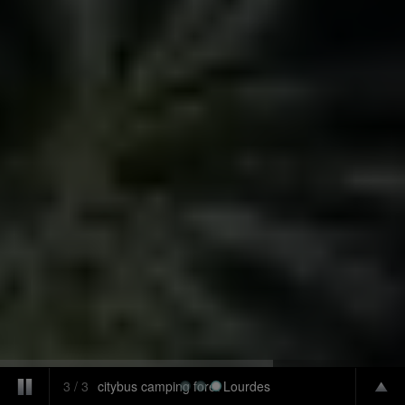
1
/
3
aire camping-car Lourdes
BUCHUNG